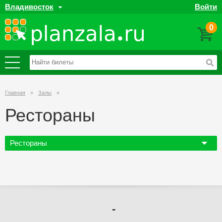
Владивосток
Войти
0
Главная
»
Залы
»
Рестораны
Рестораны
-